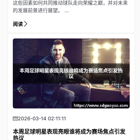
这些因素如何共同推动球队走向荣耀之巅，并对未来
的发展前景进行展望。 ...
阅读
2026-03-14 02:11:11
本周足球明星表现亮眼谁将成为赛场焦点引发
热议