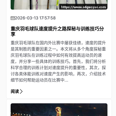
2026-03-13 17:57:58
重庆羽毛球队速度提升之路探秘与训练技巧分
享
重庆羽毛球队在国内外比赛中屡获佳绩，速度的提升
是其制胜的重要因素之一。本文将从多个角度探秘重
庆羽毛球队在训练过程中如何有效提高运动员的速
度，并分享一些具体的训练技巧。首先，我们将分析
科学合理的训练计划对速度提升的重要性，其次，探
讨各类体能训练对速度产生的影响，再次，介绍技术
细节如何帮助运动员在比赛中...
阅读