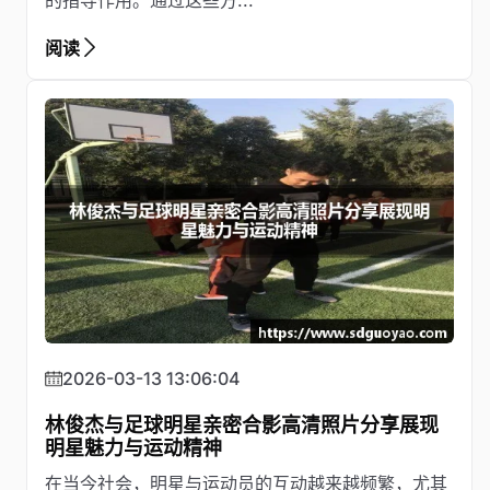
阅读
2026-03-13 13:06:04
林俊杰与足球明星亲密合影高清照片分享展现
明星魅力与运动精神
在当今社会，明星与运动员的互动越来越频繁，尤其