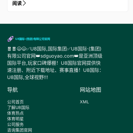
阅读
🧧🧧😄😄✅U8国际,国际集团✅U8国际·(集团)
有限公司官网👑sdguoyao.com👑是亚洲顶级
国际平台,玩家口碑爆棚！U8国际官网提供快
速注册、附近下载地址、赛事直播！U8国际：
U8国际,全球视野!!!
导航
网站地图
公司首页
XML
了解U8国际
体育热点
体育明星
公司服务
咨询集团官网