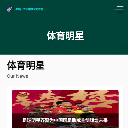
体育明星
体育明星
Our News