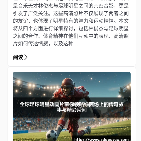
是音乐天才林俊杰与足球明星之间的亲密合影，更是
引发了广泛关注。这些高清照片不仅展现了两者之间
的友谊，也体现了明星特有的魅力和运动精神。本文
将从四个方面进行详细探讨，包括林俊杰与足球明星
之间的合作、体育精神在他们互动中的表现、高清照
片如何传达情感，以及这种...
阅读